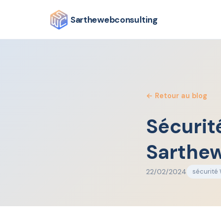
⚠ Ligne téléphonique perturbée
— Vous pouvez me joind
Sarthewebconsulting
← Retour au blog
Sécurit
Sarthew
22/02/2024
sécurité 