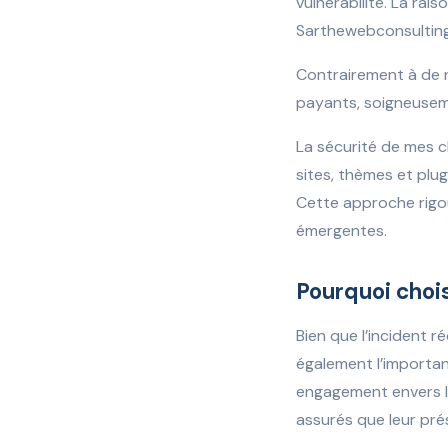
vulnérabilité. La rai
Sarthewebconsulting 
Contrairement à de n
payants, soigneuseme
La sécurité de mes cl
sites, thèmes et plu
Cette approche rigou
émergentes.
Pourquoi choi
Bien que l’incident r
également l’importa
engagement envers la
assurés que leur prés