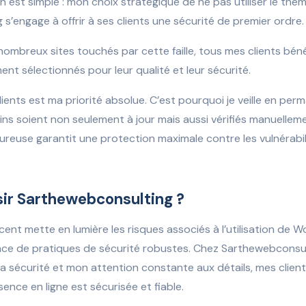
son est simple : mon choix stratégique de ne pas utiliser le thè
s’engage à offrir à ses clients une sécurité de premier ordre.
ombreux sites touchés par cette faille, tous mes clients bén
nt sélectionnés pour leur qualité et leur sécurité.
ients est ma priorité absolue. C’est pourquoi je veille en per
gins soient non seulement à jour mais aussi vérifiés manuelle
reuse garantit une protection maximale contre les vulnérabil
sir Sarthewebconsulting ?
écent mette en lumière les risques associés à l’utilisation de Wo
nce de pratiques de sécurité robustes. Chez Sarthewebconsul
 sécurité et mon attention constante aux détails, mes clien
ence en ligne est sécurisée et fiable.