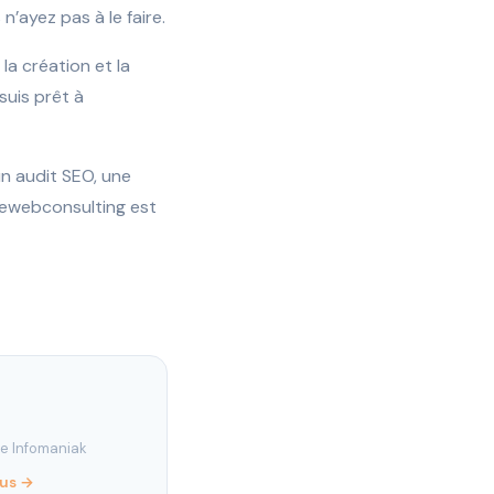
’ayez pas à le faire.
la création et la
suis prêt à
n audit SEO, une
hewebconsulting est
re Infomaniak
lus →