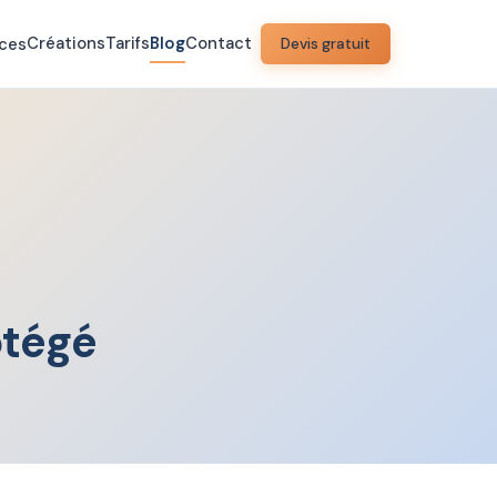
Créations
Tarifs
Blog
Contact
ices
Devis gratuit
otégé