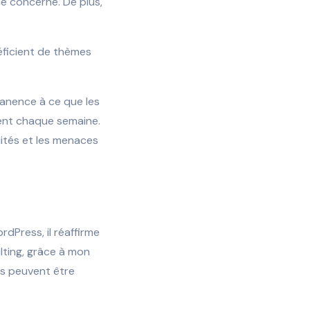
me concerné. De plus,
éficient de thèmes
manence à ce que les
ment chaque semaine.
ités et les menaces
rdPress, il réaffirme
ting, grâce à mon
ts peuvent être