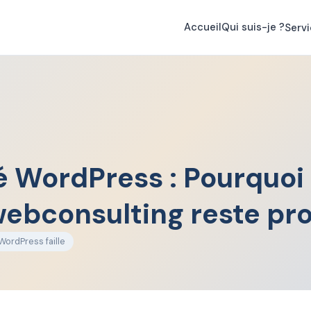
re au
📞 06 36 26 36 32
ou sur
💬 WhatsApp 07 66 39 35 06
Accueil
Qui suis-je ?
Serv
é WordPress : Pourquoi
ebconsulting reste pr
WordPress faille