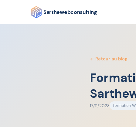
⚠ Ligne téléphonique perturbée
— Vous pouvez me joind
Sarthewebconsulting
← Retour au blog
Formati
Sarthe
17/11/2023
formation W