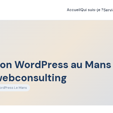
re au
📞 06 36 26 36 32
ou sur
💬 WhatsApp 07 66 39 35 06
Accueil
Qui suis-je ?
Serv
on WordPress au Mans
webconsulting
ordPress Le Mans