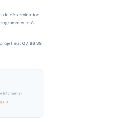
t de détermination.
s programmes et à
projet au :
07 66 39
re Infomaniak
lus →